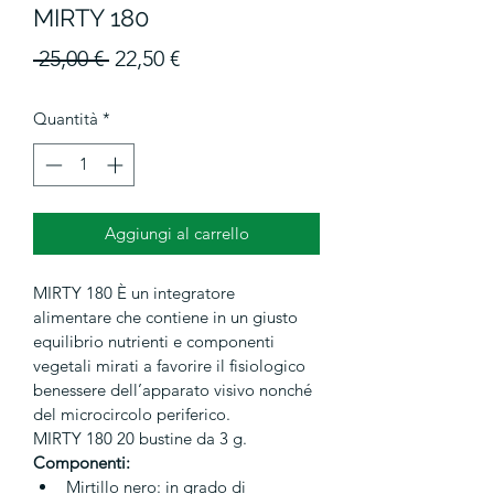
MIRTY 180
Prezzo
Prezzo
 25,00 € 
22,50 €
regolare
scontato
Quantità
*
Aggiungi al carrello
MIRTY 180
 È un integratore 
alimentare che contiene in un giusto 
equilibrio nutrienti e componenti 
vegetali mirati a favorire il fisiologico 
benessere dell’apparato visivo nonché 
del microcircolo periferico.
MIRTY 180
 20 bustine da 3 g.
Componenti: 
Mirtillo nero:
 in grado di 