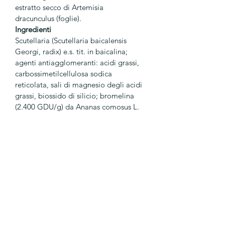
estratto secco di Artemisia 
dracunculus (foglie).
Ingredienti
Scutellaria (Scutellaria baicalensis 
Georgi, radix) e.s. tit. in baicalina; 
agenti antiagglomeranti: acidi grassi, 
carbossimetilcellulosa sodica 
reticolata, sali di magnesio degli acidi 
grassi, biossido di silicio; bromelina 
(2.400 GDU/g) da Ananas comosus L. 
Merr. (stipites); agente di carica: 
cellulosa microcristallina (gel di 
cellulosa), diosmina polvere, Artemisia 
(Artemisia dracunculus L., folium) e.s., 
maltodestrina, ananas [Ananas 
comosus (L.) merr., stipites] e.s. tit. in 
bromelina (250 GDU/g); agenti di 
rivestimento: idrossipropilcellulosa, 
cera di carnauba.
Senza glutine e lattosio.