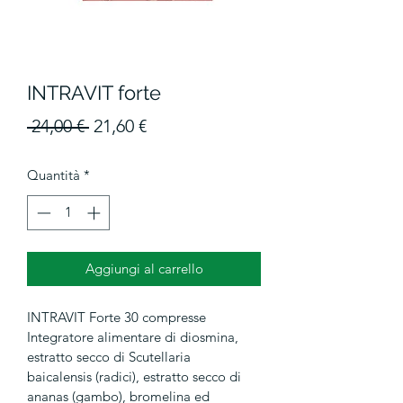
INTRAVIT forte
Prezzo
Prezzo
 24,00 € 
21,60 €
regolare
scontato
Quantità
*
Aggiungi al carrello
INTRAVIT Forte 30 compresse
Integratore alimentare di diosmina, 
estratto secco di Scutellaria 
baicalensis (radici), estratto secco di 
ananas (gambo), bromelina ed 