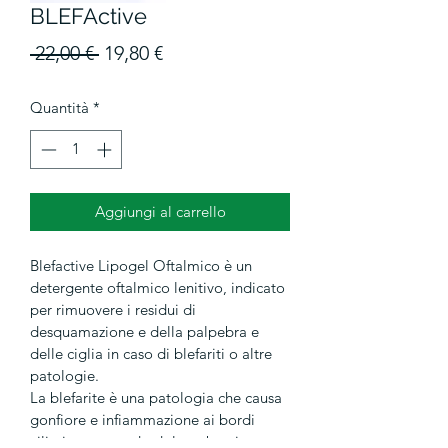
BLEFActive
Prezzo
Prezzo
 22,00 € 
19,80 €
regolare
scontato
Quantità
*
Aggiungi al carrello
Blefactive Lipogel Oftalmico è un 
detergente oftalmico lenitivo, indicato 
per rimuovere i residui di 
desquamazione e della palpebra e 
delle ciglia in caso di blefariti o altre 
patologie.
La blefarite è una patologia che causa 
gonfiore e infiammazione ai bordi 
ciliari provocando dolore, bruciore, 